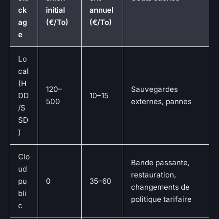
ck
initial
annuel
ag
(€/To)
(€/To)
e
Lo
cal
(H
120–
Sauvegardes
DD
10–15
500
externes, pannes
/S
SD
)
Clo
Bande passante,
ud
restauration,
pu
0
35–60
changements de
bli
politique tarifaire
c