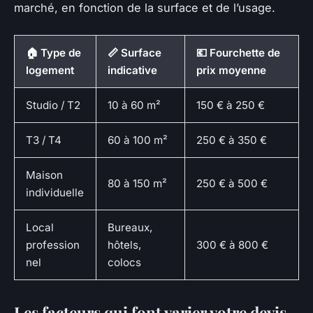
marché, en fonction de la surface et de l’usage.
🏠 Type de
📏 Surface
💶 Fourchette de
logement
indicative
prix moyenne
Studio / T2
10 à 60 m²
150 € à 250 €
T3 / T4
60 à 100 m²
250 € à 350 €
Maison
80 à 150 m²
250 € à 500 €
individuelle
Local
Bureaux,
profession
hôtels,
300 € à 800 €
nel
colocs
Les facteurs qui font varier votre devis