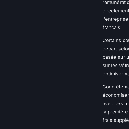
rémunératio
directement
l'entrepris
français.
Certains co
départ selo
basée sur u
sur les vôt
optimiser v
Concrèteme
économiser
avec des ho
la premièr
frais suppl