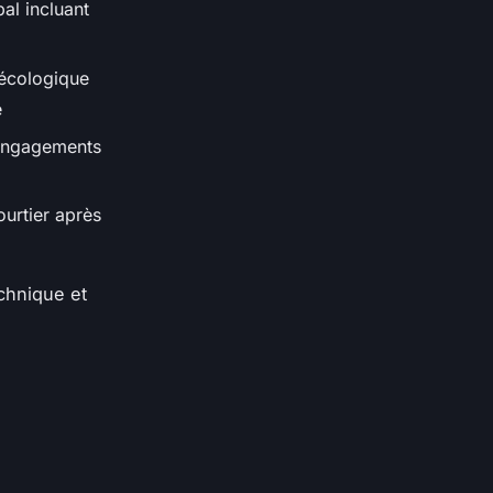
l incluant
 écologique
e
 engagements
ourtier après
chnique et