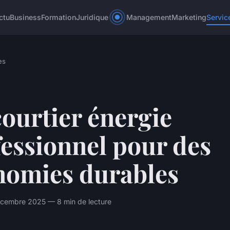
ctu
Business
Formation
Juridique
Management
Marketing
Servic
es
ourtier énergie
essionnel pour des
nomies durables
cembre 2025 — 8 min de lecture