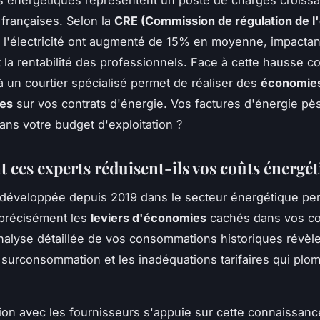
s énergétiques représentent un poste de charges croissa
 françaises. Selon la
CRE (Commission de régulation de l
de l'électricité ont augmenté de 15% en moyenne, impactan
 la rentabilité des professionnels. Face à cette hausse c
 à un courtier spécialisé permet de réaliser des
économie
les
sur vos contrats d'énergie. Vos factures d'énergie pè
dans votre budget d'exploitation ?
ces experts réduisent-ils vos coûts énergét
 développée depuis 2019 dans le secteur énergétique pe
r précisément les
leviers d'économies
cachés dans vos co
analyse détaillée de vos consommations historiques révèle
 surconsommation et les inadéquations tarifaires qui plo
ion avec les fournisseurs s'appuie sur cette connaissanc