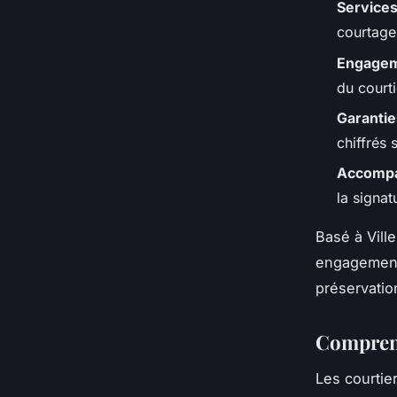
Services
courtage,
Engagem
du courti
Garanti
chiffrés 
Accompa
la signat
Basé à Vill
engagement 
préservatio
Comprendr
Les courtie