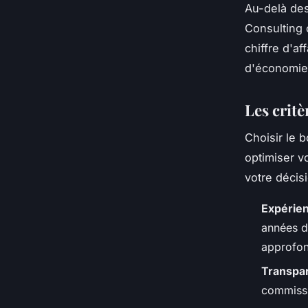
Au-delà de
Consulting 
chiffre d'a
d'économies
Les critè
Choisir le 
optimiser v
votre décis
Expérien
années d
approfon
Transpar
commissi