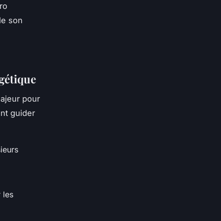
ro
de son
.
rgétique
majeur pour
ent guider
sieurs
 les