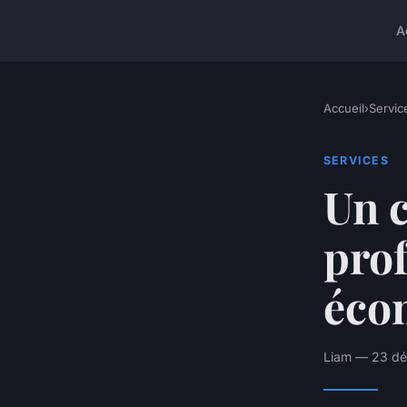
A
Accueil
›
Servic
SERVICES
Un c
prof
éco
Liam — 23 dé