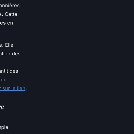
sonnières
s. Cette
ues
en
. Elle
ation des
ntit des
rir
 sur le lien
.
re
mple