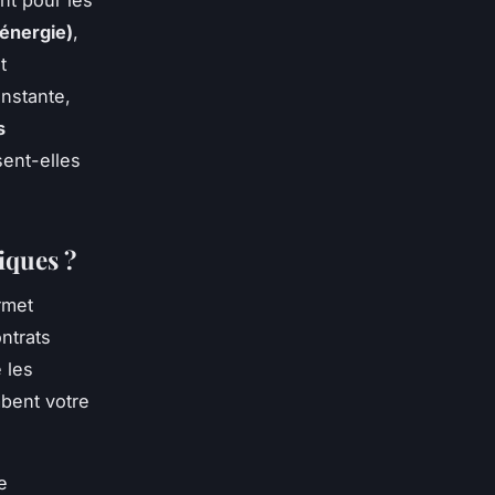
nt pour les
'énergie)
,
t
onstante,
s
sent-elles
iques ?
rmet
ntrats
 les
mbent votre
e