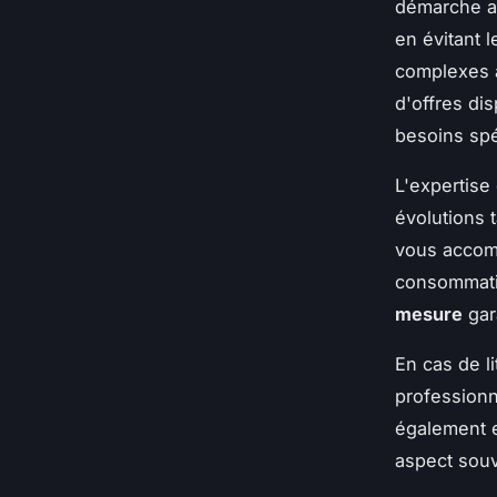
démarche ad
en évitant 
complexes a
d'offres di
besoins spé
L'expertise
évolutions t
vous accom
consommatio
mesure
gar
En cas de l
professionn
également e
aspect souv