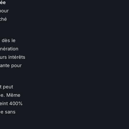
sée
pour
rché
 dès le
unération
urs intérêts
tante pour
t peut
sée. Même
teint 400%
ée sans