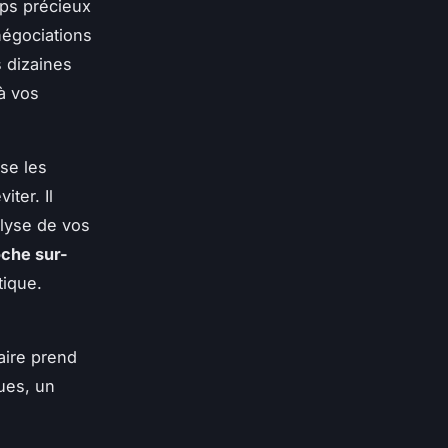
mps précieux
négociations
 dizaines
 à vos
ise les
iter. Il
lyse de vos
che sur-
tique.
aire prend
ues, un