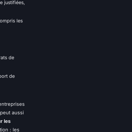
e justifiées,
ompris les
rats de
port de
entreprises
 peut aussi
r les
ion : les