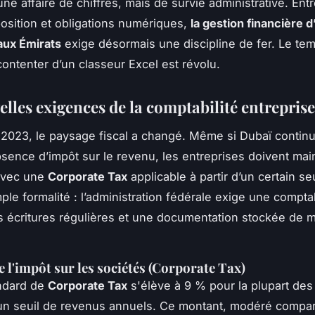
ne affaire de chiffres, mais de survie administrative. En
position et obligations numériques,
la gestion financière 
aux Émirats
exige désormais une discipline de fer. Le tem
contenter d’un classeur Excel est révolu.
elles exigences de la comptabilité entrepris
 2023, le paysage fiscal a changé. Même si Dubaï continue
sence d’impôt sur le revenu, les entreprises doivent mai
avec une
Corporate Tax
applicable à partir d’un certain seu
le formalité : l’administration fédérale exige une comptab
s écritures régulières et une documentation stockée de 
e l'impôt sur les sociétés (Corporate Tax)
andard de
Corporate Tax
s'élève à 9 % pour la plupart des
un seuil de revenus annuels. Ce montant, modéré compa