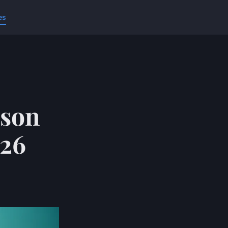
es
 son
026