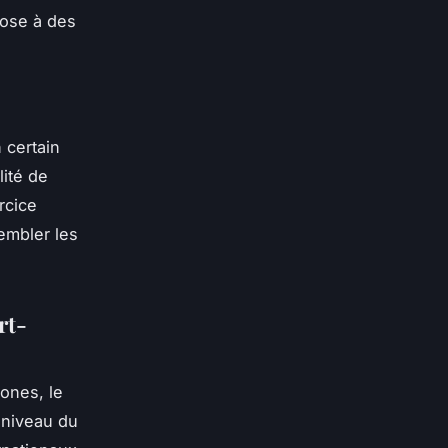
pose à des
n certain
lité de
rcice
embler les
rt-
hones, le
 niveau du