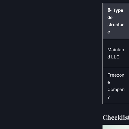
📝 Type
de
structur
e
Mainlan
d LLC
Freezon
e
Compan
y
Checklist