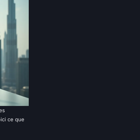
es
ici ce que
: