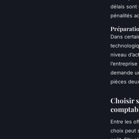
délais sont
pénalités ad
Préparatio
Dans certai
technologiqu
niveau d’act
l’entrepris
demande une
pièces deux
Choisir 
comptabl
Entre les o
choix peut 