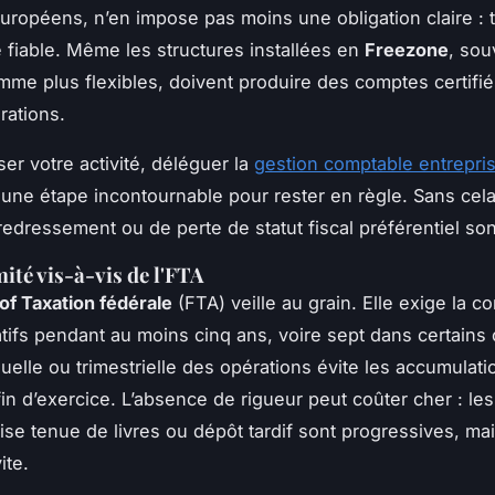
uropéens, n’en impose pas moins une obligation claire : 
é fiable. Même les structures installées en
Freezone
, sou
me plus flexibles, doivent produire des comptes certifiés 
rations.
er votre activité, déléguer la
gestion comptable entrepri
une étape incontournable pour rester en règle. Sans cela
redressement ou de perte de statut fiscal préférentiel son
ité vis-à-vis de l'FTA
of Taxation fédérale
(FTA) veille au grain. Elle exige la c
catifs pendant au moins cinq ans, voire sept dans certains
uelle ou trimestrielle des opérations évite les accumulati
fin d’exercice. L’absence de rigueur peut coûter cher : l
se tenue de livres ou dépôt tardif sont progressives, ma
ite.