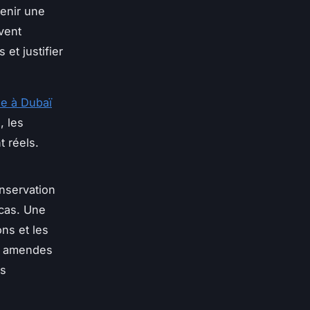
tenir une
vent
et justifier
se à Dubaï
, les
t réels.
onservation
 cas. Une
ons et les
es amendes
is