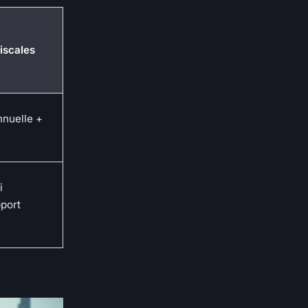
fiscales
nnuelle +
i
port