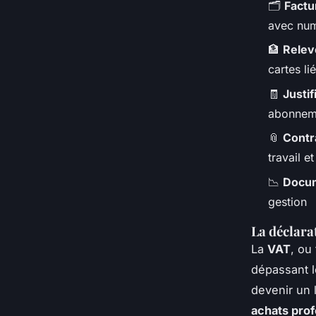
🗂️
Factu
avec num
🏦
Relev
cartes li
🧾
Justi
abonneme
📎
Contr
travail e
📉
Docum
gestion
La déclara
La
VAT
, ou
dépassant le
devenir un l
achats prof