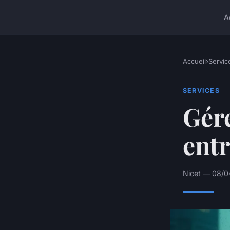
A
Accueil
›
Servic
SERVICES
Gére
entr
Nicet — 08/0