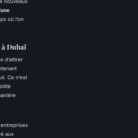
tre nouveaux
d’une
ps où l’on
e à Dubaï
 d’attirer
ntenant
il. Ce n’est
ilité
manière
 entreprises
ré aux