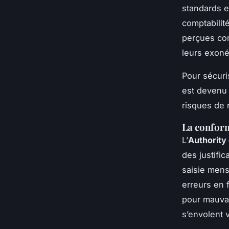
standards e
comptabilit
perçues com
leurs exoné
Pour sécuris
est devenu 
risques de 
La conform
L’
Authority 
des justifi
saisie mens
erreurs en 
pour mauvai
s’envolent v