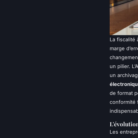
La fiscalité
marge d’err
changement 
un pilier. L
un archivag
électroniq
de format p
conformité 
indispensab
L'évolutio
Les entrepr