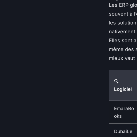
Les ERP glo
souvent à l
les solutio
nativement 
Elles sont 
même des al
mieux vaut 
🔍
Logiciel
EmaraBo
oks
DubaiLe