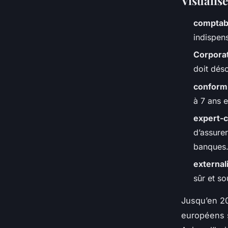
Visualise
comptabi
indispen
Corpora
doit dés
conformi
à 7 ans e
expert-
d’assurer
banques
external
sûr et s
Jusqu’en 20
européens s’