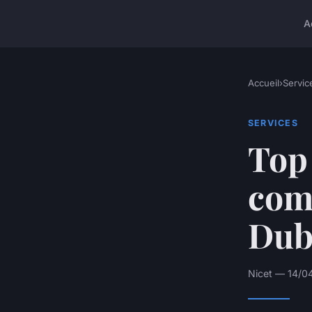
A
Accueil
›
Servic
SERVICES
Top 
comp
Dub
Nicet — 14/04