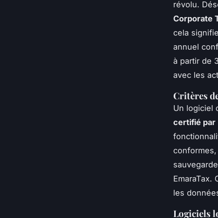
révolu. Dés
Corporate 
cela signif
annuel conf
à partir de 
avec les act
Critères de
Un logiciel 
certifié par
fonctionnal
conformes, 
sauvegarde 
EmaraTax. C
les données
Logiciels 