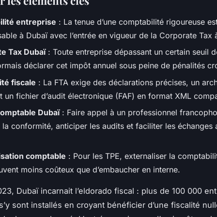
r les éléments clés
lité entreprise
: La tenue d’une comptabilité rigoureuse e
sable à Dubaï avec l’entrée en vigueur de la Corporate Tax 
te Tax Dubaï
: Toute entreprise dépassant un certain seuil 
ormais déclarer cet impôt annuel sous peine de pénalités cr
té fiscale
: La FTA exige des déclarations précises, un arc
t un fichier d’audit électronique (FAF) en format XML compa
comptable Dubaï
: Faire appel à un professionnel francoph
 la conformité, anticiper les audits et faciliter les échanges
.
isation comptable
: Pour les TPE, externaliser la comptabili
ouvent moins coûteux que d’embaucher en interne.
23, Dubaï incarnait l’eldorado fiscal : plus de 100 000 en
y sont installés en croyant bénéficier d’une fiscalité null