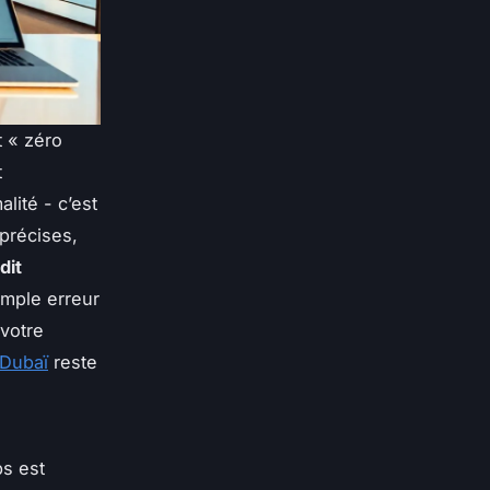
t « zéro
t
lité - c’est
 précises,
dit
mple erreur
 votre
 Dubaï
reste
ps est