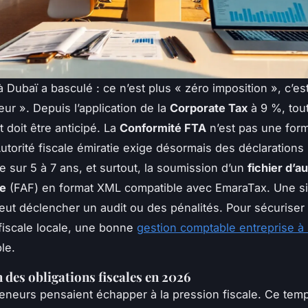
 à Dubaï a basculé : ce n’est plus « zéro imposition », c’es
eur ». Depuis l’application de la
Corporate Tax
à 9 %, tou
doit être anticipé. La
Conformité FTA
n’est pas une forma
’Autorité fiscale émiratie exige désormais des déclarations
e sur 5 à 7 ans, et surtout, la soumission d’un
fichier d’au
ue
(FAF) en format XML compatible avec EmaraTax. Une si
eut déclencher un audit ou des pénalités. Pour sécuriser
fiscale locale, une bonne
gestion comptable entreprise à
le.
n des obligations fiscales en 2026
eneurs pensaient échapper à la pression fiscale. Ce tem