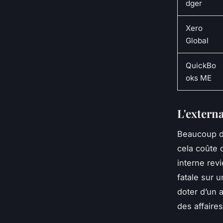
dger
Xero
Global
QuickBo
oks ME
L'externa
Beaucoup d’
cela coûte 
interne rev
fatale sur u
doter d’un a
des affaire