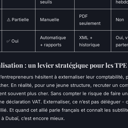
seuils
hebd
PDF
⚠️ Partielle
Manuelle
Non
seulement
Automatique
XML +
Oui, v
✅ Oui
+ rapports
historique
parte
lisation : un levier stratégique pour les TPE
entrepreneurs hésitent à externaliser leur comptabilité,
cher. En réalité, pour une jeune structure, recruter un co
ient souvent plus cher. Sans compter le risque de faire un
ne déclaration VAT. Externaliser, ce n’est pas déléguer - c
llié. Et quand cet allié parle français et connaît les subtili
s à Dubaï, c’est encore mieux.