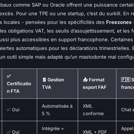
baux comme SAP ou Oracle offrent une puissance certai
’excès. Pour une TPE ou une startup, c’est du
surkill
. En 
ns locales - pensées pour les spécificités des
Freezones
-
les obligations VAT, les seuils d’assujettissement, et les 
aussi plus accessibles en support francophone. Certaines
ertes automatiques pour les déclarations trimestrielles. 
un outil simple mais adapté qu’un mastodonte mal config
✅
🧾 Gestion
📤 Format
🇫🇷 
Certificatio
TVA
export FAF
franc
n FTA
Automatisée à
XML
✅ Oui
Chat 
5 %
conforme
Intégrée +
Appel
✅ Oui
XML + PDF