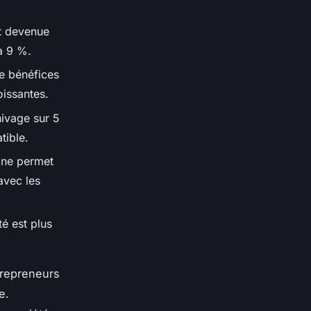
st devenue
à 9 %.
de bénéfices
oissantes.
hivage sur 5
tible.
one permet
 avec les
té est plus
trepreneurs
e.