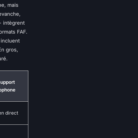
ne, mais
revanche,
 intègrent
formats FAF.
 incluent
En gros,
uré.
Support
ophone
en direct