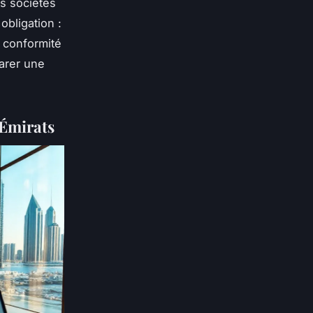
es sociétés
obligation :
e conformité
parer une
 Émirats