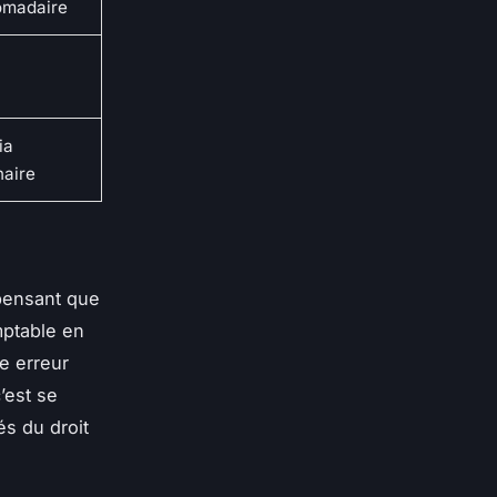
omadaire
ia
naire
 pensant que
mptable en
e erreur
’est se
tés du droit