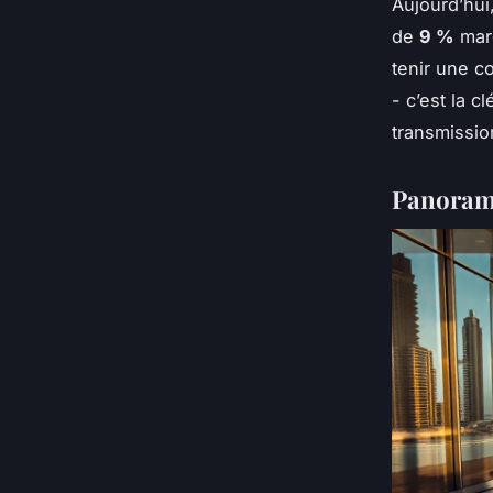
Aujourd’hui
de
9 %
marq
tenir une c
- c’est la c
transmissio
Panorama