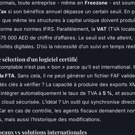
ormais, toute entreprise - même en
Freezone
- est soumi
Tax
si son bénéfice annuel dépasse un certain seuil. En p
ie que même les structures à capital unique doivent produi
orme aux normes IFRS. Parallèlement, la
VAT
(TVA locale
375 000 AED de chiffre d’affaires. Le seuil est vite atteint,
ivités digitales. D’où la nécessité d’un suivi en temps réel
 sélection d'un logiciel certifié
comptable n’est pas « bon » parce qu’il est international. Il
 la FTA
. Sans cela, il ne peut générer un fichier FAF valid
ités clés à vérifier ? La capacité à produire des exports X
intégrer automatiquement le taux de TVA à
5 %
, et assu
cloud sécurisée. L’idéal ? Un outil qui synchronise dire
ar en cas de contrôle, les agents fiscaux demandent no
, mais aussi l’historique des modifications.
locaux vs solutions internationales