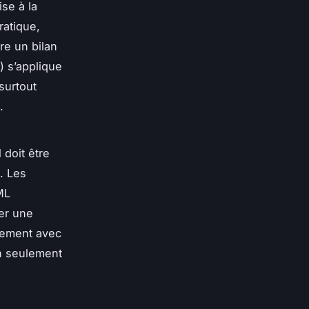
se à la
ratique,
re un bilan
) s’applique
 surtout
.
 doit être
e. Les
ML
rer une
ctement avec
n seulement