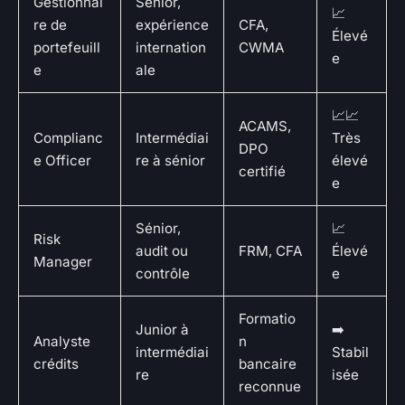
Gestionnai
Sénior,
📈
re de
expérience
CFA,
Élevé
portefeuill
internation
CWMA
e
e
ale
📈📈
ACAMS,
Complianc
Intermédiai
Très
DPO
e Officer
re à sénior
élevé
certifié
e
Sénior,
📈
Risk
audit ou
FRM, CFA
Élevé
Manager
contrôle
e
Formatio
Junior à
➡️
Analyste
n
intermédiai
Stabil
crédits
bancaire
re
isée
reconnue