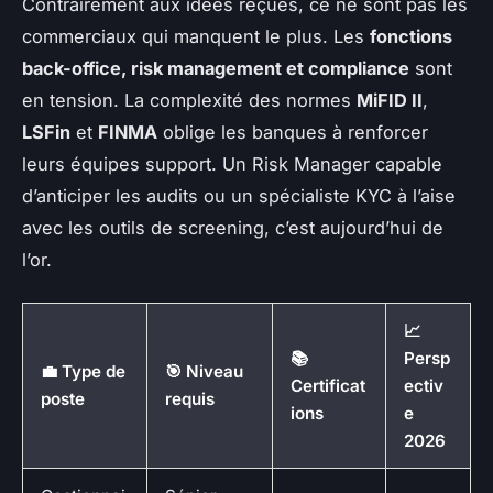
Contrairement aux idées reçues, ce ne sont pas les
commerciaux qui manquent le plus. Les
fonctions
back-office, risk management et compliance
sont
en tension. La complexité des normes
MiFID II
,
LSFin
et
FINMA
oblige les banques à renforcer
leurs équipes support. Un Risk Manager capable
d’anticiper les audits ou un spécialiste KYC à l’aise
avec les outils de screening, c’est aujourd’hui de
l’or.
📈
📚
Persp
💼 Type de
🎯 Niveau
Certificat
ectiv
poste
requis
ions
e
2026