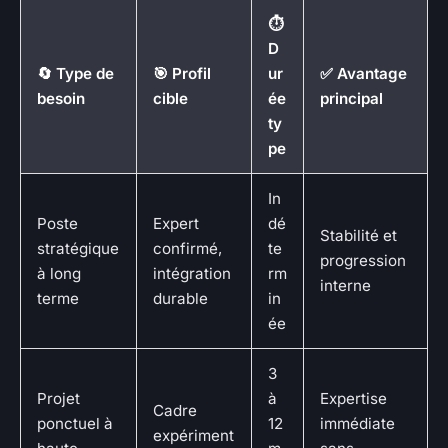
⏱️
D
🔄 Type de
🎯 Profil
ur
✅ Avantage
besoin
cible
ée
principal
ty
pe
In
Poste
Expert
dé
Stabilité et
stratégique
confirmé,
te
progression
à long
intégration
rm
interne
terme
durable
in
ée
3
Projet
à
Expertise
Cadre
ponctuel à
12
immédiate
expériment