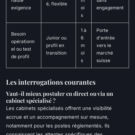
haute
m
sans
é, flexible
exigence
oi
engagement
s
1 à
Porte
Besoin
Junior ou
6
d'entrée
opérationn
profil en
m
vers le
el ou test
transition
oi
marché
de profil
s
suisse
Les interrogations courantes
Vaut-il mieux postuler en direct ou via un
cabinet spécialisé ?
Les cabinets spécialisés offrent une visibilité
accrue et un accompagnement sur mesure,
notamment pour les postes réglementés. Ils
connaissent les attentes spécifiques des