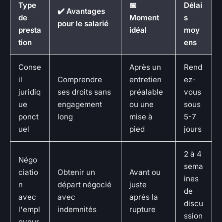
Type
📅
Délai
✔️ Avantages
de
Moment
s
pour le salarié
presta
idéal
moy
tion
ens
Conse
Après un
Rend
il
Comprendre
entretien
ez-
juridiq
ses droits sans
préalable
vous
ue
engagement
ou une
sous
ponct
long
mise à
5-7
uel
pied
jours
2 à 4
Négo
sema
ciatio
Obtenir un
Avant ou
ines
n
départ négocié
juste
de
avec
avec
après la
discu
l'empl
indemnités
rupture
ssion
oyeur