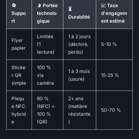
🔄
📡 Portée
📈 Taux
⏳
Suppo
technolo
d'engagem
Durabilité
rt
gique
ent estimé
Limitée
1 à 2 jours
Flyer
(1
(déchiré,
5-10 %
papier
lecture)
perdu)
Sticke
100 %
1 à 3 mois
r QR
via
15-25 %
(usure)
simple
caméra
Plaqu
90 %
2+ ans
e NFC
(NFC) +
(matière
50-70 %
hybrid
100 %
résistante
e
(QR)
)