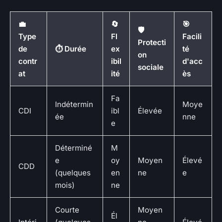
💼
🔄
🎯
🛡️
Type
Fl
Facili
Protecti
de
⏱️ Durée
ex
té
on
contr
ibil
d'acc
sociale
at
ité
ès
Fa
Indétermin
Moye
CDI
ibl
Élevée
ée
nne
e
Déterminé
M
e
oy
Moyen
Élevé
CDD
(quelques
en
ne
e
mois)
ne
Courte
Moyen
Él